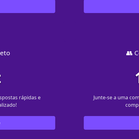
reto
👥 
t
espostas rápidas e
Junte-se a uma com
lizado!
compa
e