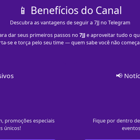
📱 Benefícios do Canal
Descubra as vantagens de seguir a 7JJ no Telegram
para dar seus primeiros passos no
7JJ
e aproveitar tudo o qu
irta-se e torça pelo seu time — quem sabe você não começa 
sivos
📢 Notí
m, promoções especiais
Fique por dentro d
s únicos!
eventos