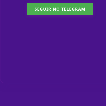
SEGUIR NO TELEGRAM