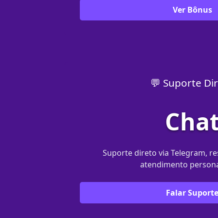
Ver Bônus
💬 Suporte Di
Cha
Suporte direto via Telegram, r
atendimento persona
Falar Suport