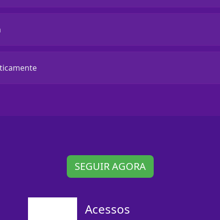
a
aticamente
SEGUIR AGORA
Acessos