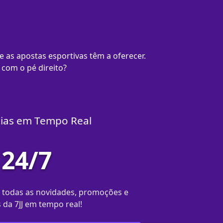
e as apostas esportivas têm a oferecer.
com o pé direito?
cias em Tempo Real
24/7
e todas as novidades, promoções e
 da 7JJ em tempo real!