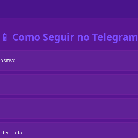
📱 Como Seguir no Telegram
ositivo
erder nada