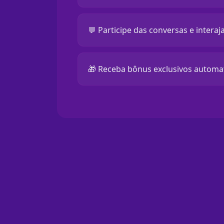
💬 Participe das conversas e interaj
🎁 Receba bônus exclusivos autom