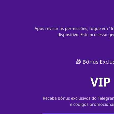
Após revisar as permissões, toque em "In
dispositivo. Este processo 
🎁 Bônus Exclu
VIP
Receba bônus exclusivos do Telegra
e códigos promocionai