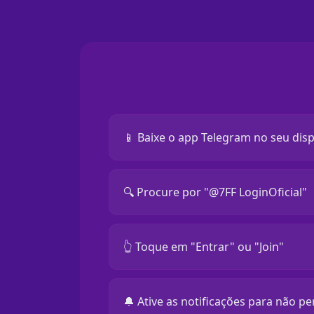
📱 Baixe o app Telegram no seu disp
🔍 Procure por "@7FF LoginOficial"
👆 Toque em "Entrar" ou "Join"
🔔 Ative as notificações para não p