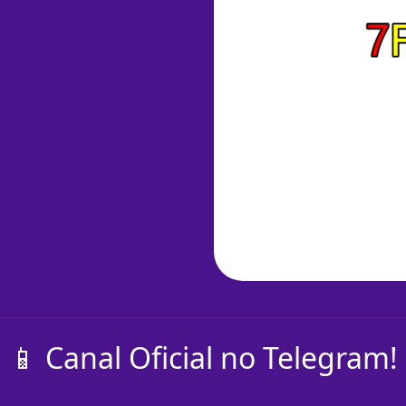
📱 Canal Oficial no Telegram!