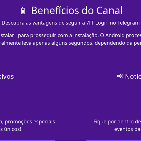
📱 Benefícios do Canal
Descubra as vantagens de seguir a 7FF Login no Telegram
stalar" para prosseguir com a instalação. O Android process
geralmente leva apenas alguns segundos, dependendo da per
sivos
📢 Notí
m, promoções especiais
Fique por dentro d
s únicos!
eventos da