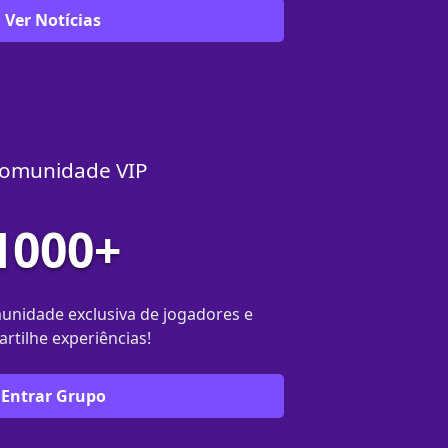
Ver Notícias
Comunidade VIP
1000+
unidade exclusiva de jogadores e
rtilhe experiências!
Entrar Grupo