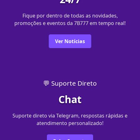
Fique por dentro de todas as novidades,
promoções e eventos da 7B777 em tempo real!
Ver Notícias
💬 Suporte Direto
Chat
Suporte direto via Telegram, respostas rápidas e
atendimento personalizado!