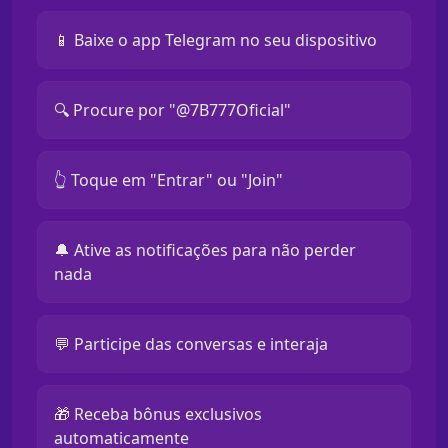
📱 Baixe o app Telegram no seu dispositivo
🔍 Procure por "@7B777Oficial"
👆 Toque em "Entrar" ou "Join"
🔔 Ative as notificações para não perder
nada
💬 Participe das conversas e interaja
🎁 Receba bônus exclusivos
automaticamente