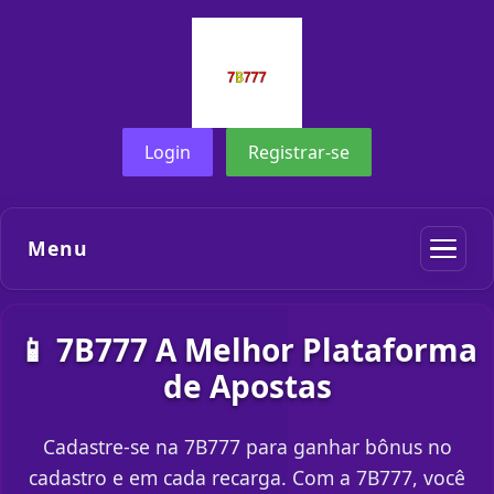
Login
Registrar-se
Menu
📱 7B777 A Melhor Plataforma
de Apostas
Cadastre-se na 7B777 para ganhar bônus no
cadastro e em cada recarga. Com a 7B777, você