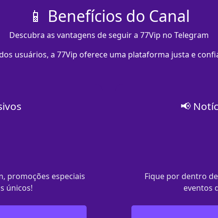
📱 Benefícios do Canal
Descubra as vantagens de seguir a 77Vip no Telegram
s usuários, a 77Vip oferece uma plataforma justa e confiá
sivos
📢 Notí
m, promoções especiais
Fique por dentro d
s únicos!
eventos 