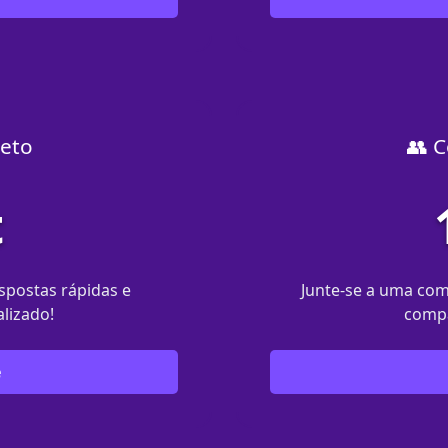
reto
👥 
t
espostas rápidas e
Junte-se a uma com
lizado!
compa
e