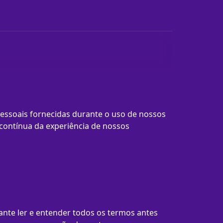
pessoais fornecidas durante o uso de nossos
 contínua da experiência de nossos
ante ler e entender todos os termos antes