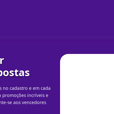
r
postas
s no cadastro e em cada
a promoções incríveis e
unte-se aos vencedores