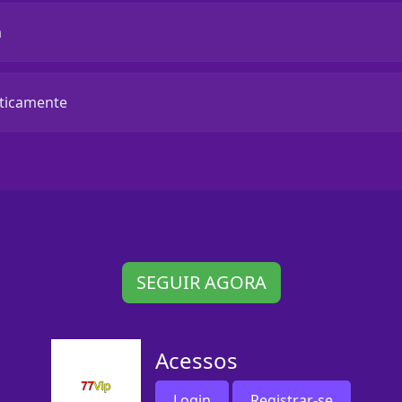
a
aticamente
SEGUIR AGORA
Acessos
Login
Registrar-se