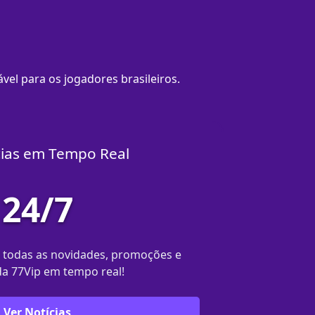
vel para os jogadores brasileiros.
cias em Tempo Real
24/7
e todas as novidades, promoções e
da 77Vip em tempo real!
Ver Notícias