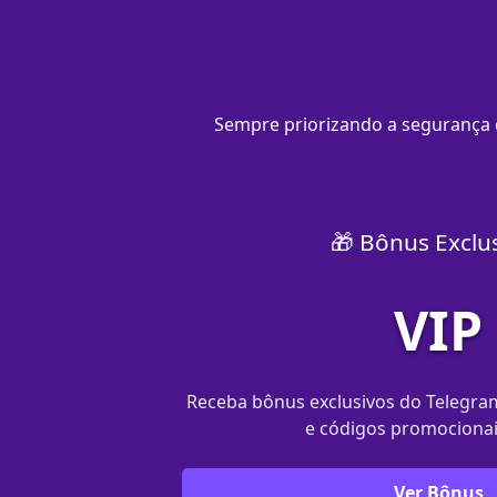
Sempre priorizando a segurança do
🎁 Bônus Exclu
VIP
Receba bônus exclusivos do Telegra
e códigos promocionai
Ver Bônus