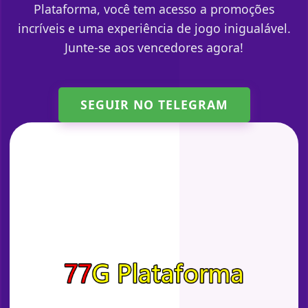
Plataforma, você tem acesso a promoções
incríveis e uma experiência de jogo inigualável.
Junte-se aos vencedores agora!
SEGUIR NO TELEGRAM