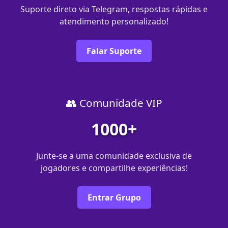
Suporte direto via Telegram, respostas rápidas e
atendimento personalizado!
Falar Suporte
👥 Comunidade VIP
1000+
Junte-se a uma comunidade exclusiva de
jogadores e compartilhe experiências!
Entrar Grupo