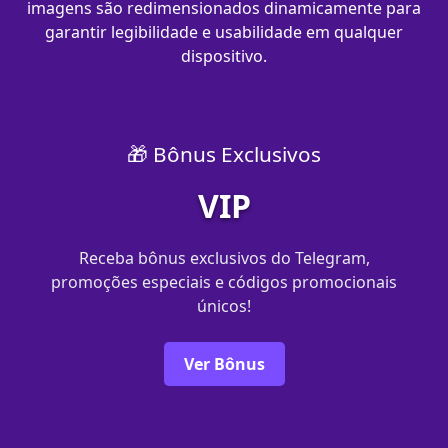
imagens são redimensionados dinamicamente para
garantir legibilidade e usabilidade em qualquer
dispositivo.
🎁 Bônus Exclusivos
VIP
Receba bônus exclusivos do Telegram,
promoções especiais e códigos promocionais
únicos!
Ver Bônus