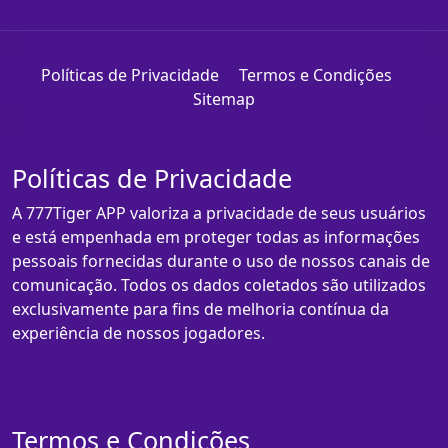
Políticas de Privacidade
Termos e Condições
Sitemap
Políticas de Privacidade
A 777Tiger APP valoriza a privacidade de seus usuários
e está empenhada em proteger todas as informações
pessoais fornecidas durante o uso de nossos canais de
comunicação. Todos os dados coletados são utilizados
exclusivamente para fins de melhoria contínua da
experiência de nossos jogadores.
Termos e Condições