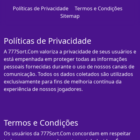
Políticas de Privacidade
Termos e Condições
Sitemap
Políticas de Privacidade
A 777Sort.Com valoriza a privacidade de seus usuários e
está empenhada em proteger todas as informações
pessoais fornecidas durante o uso de nossos canais de
comunicação. Todos os dados coletados são utilizados
exclusivamente para fins de melhoria contínua da
experiência de nossos jogadores.
Termos e Condições
Os usuários da 777Sort.Com concordam em respeitar