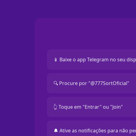
📱 Baixe o app Telegram no seu disp
🔍 Procure por "@777SortOficial"
👆 Toque em "Entrar" ou "Join"
🔔 Ative as notificações para não p