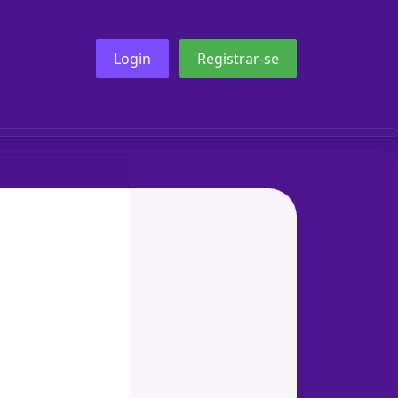
Login
Registrar-se