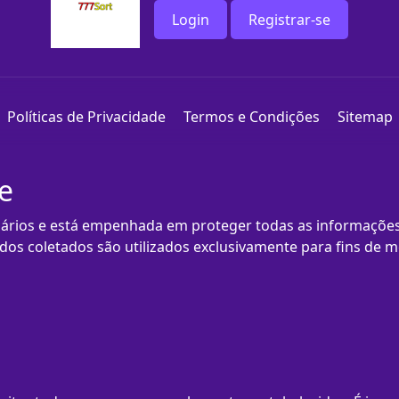
Login
Registrar-se
Políticas de Privacidade
Termos e Condições
Sitemap
de
suários e está empenhada em proteger todas as informações
os coletados são utilizados exclusivamente para fins de m