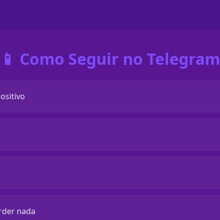
📱 Como Seguir no Telegram
ositivo
erder nada