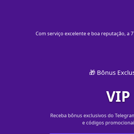
Com serviço excelente e boa reputação, a 7
🎁 Bônus Exclu
VIP
Receba bônus exclusivos do Telegra
e códigos promocionai