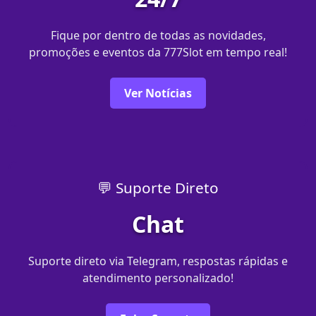
Fique por dentro de todas as novidades,
promoções e eventos da 777Slot em tempo real!
Ver Notícias
💬 Suporte Direto
Chat
Suporte direto via Telegram, respostas rápidas e
atendimento personalizado!