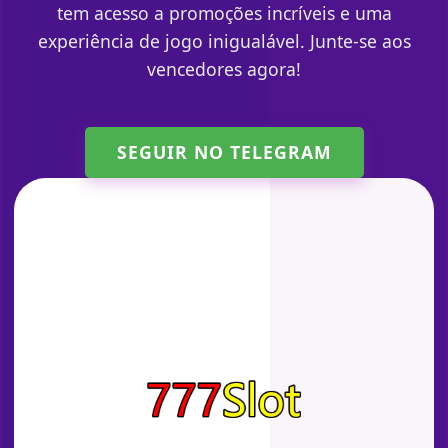
tem acesso a promoções incríveis e uma
experiência de jogo inigualável. Junte-se aos
vencedores agora!
SEGUIR NO TELEGRAM