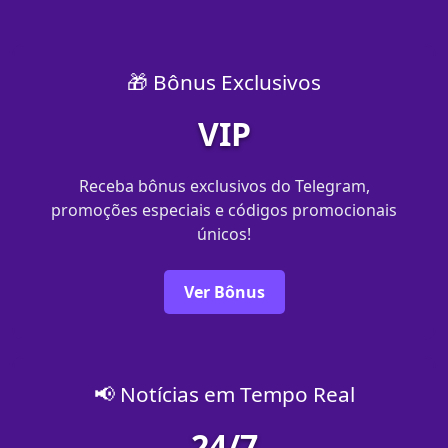
🎁 Bônus Exclusivos
VIP
Receba bônus exclusivos do Telegram,
promoções especiais e códigos promocionais
únicos!
Ver Bônus
📢 Notícias em Tempo Real
24/7