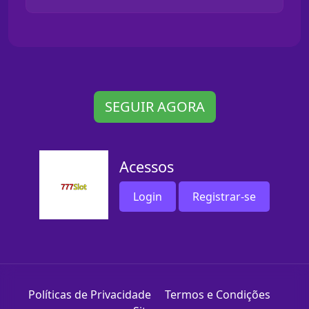
SEGUIR AGORA
Acessos
Login
Registrar-se
Políticas de Privacidade
Termos e Condições