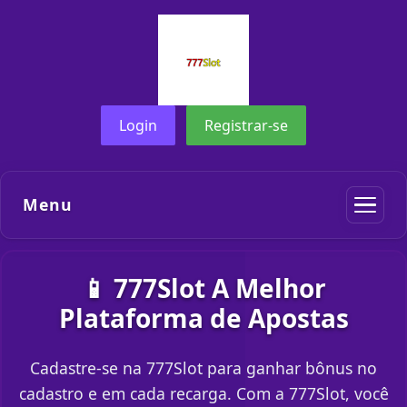
Login
Registrar-se
Menu
📱 777Slot A Melhor
Plataforma de Apostas
Cadastre-se na 777Slot para ganhar bônus no
cadastro e em cada recarga. Com a 777Slot, você