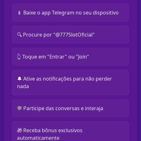
📱 Baixe o app Telegram no seu dispositivo
🔍 Procure por "@777SlotOficial"
👆 Toque em "Entrar" ou "Join"
🔔 Ative as notificações para não perder
nada
💬 Participe das conversas e interaja
🎁 Receba bônus exclusivos
automaticamente