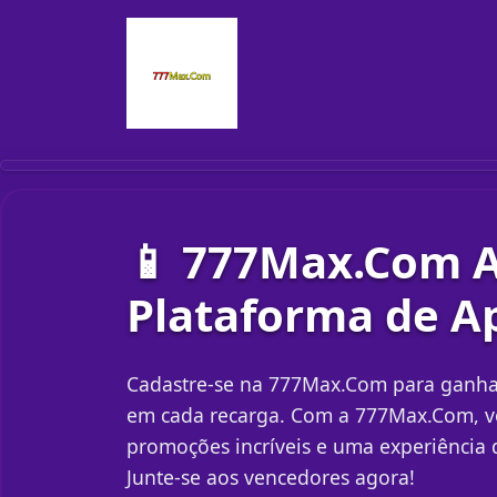
📱 777Max.Com 
Plataforma de A
Cadastre-se na 777Max.Com para ganha
em cada recarga. Com a 777Max.Com, v
promoções incríveis e uma experiência d
Junte-se aos vencedores agora!