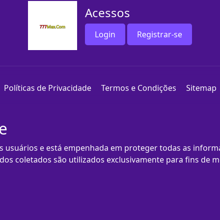
Acessos
Login
Registrar-se
Políticas de Privacidade
Termos e Condições
Sitemap
de
us usuários e está empenhada em proteger todas as inform
os coletados são utilizados exclusivamente para fins de m