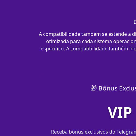
D
A compatibilidade também se estende a di
otimizada para cada sistema operacion
específico. A compatibilidade também inc
🎁 Bônus Exclu
VIP
Receba bônus exclusivos do Telegra