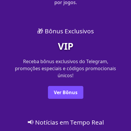
por jogos.
🎁 Bônus Exclusivos
VIP
Receba bônus exclusivos do Telegram,
promoções especiais e códigos promocionais
únicos!
Ver Bônus
📢 Notícias em Tempo Real