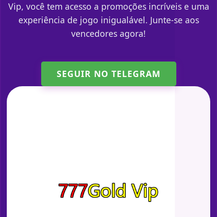
Vip, você tem acesso a promoções incríveis e uma
experiência de jogo inigualável. Junte-se aos
vencedores agora!
SEGUIR NO TELEGRAM