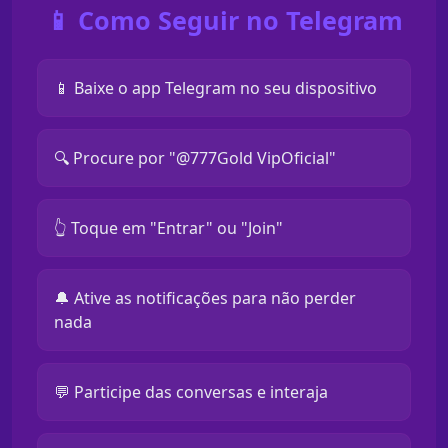
📱 Como Seguir no Telegram
📱 Baixe o app Telegram no seu dispositivo
🔍 Procure por "@777Gold VipOficial"
👆 Toque em "Entrar" ou "Join"
🔔 Ative as notificações para não perder
nada
💬 Participe das conversas e interaja