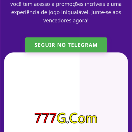
você tem acesso a promoções incríveis e uma
experiência de jogo inigualável. Junte-se aos
vencedores agora!
SEGUIR NO TELEGRAM