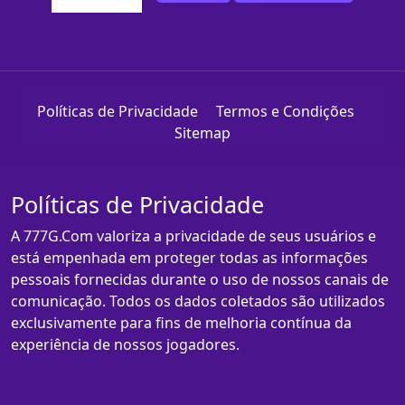
Políticas de Privacidade
Termos e Condições
Sitemap
Políticas de Privacidade
A 777G.Com valoriza a privacidade de seus usuários e
está empenhada em proteger todas as informações
pessoais fornecidas durante o uso de nossos canais de
comunicação. Todos os dados coletados são utilizados
exclusivamente para fins de melhoria contínua da
experiência de nossos jogadores.