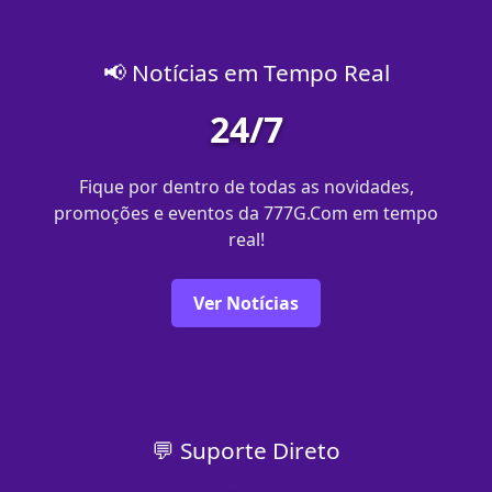
📢 Notícias em Tempo Real
24/7
Fique por dentro de todas as novidades,
promoções e eventos da 777G.Com em tempo
real!
Ver Notícias
💬 Suporte Direto