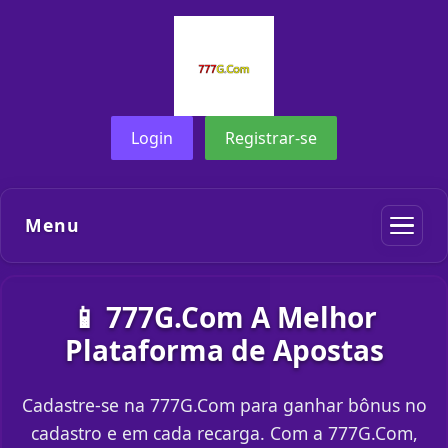
Login
Registrar-se
Menu
📱 777G.Com A Melhor
Plataforma de Apostas
Cadastre-se na 777G.Com para ganhar bônus no
cadastro e em cada recarga. Com a 777G.Com,