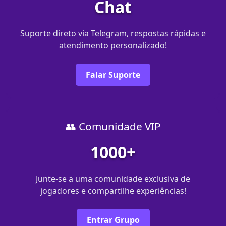
Chat
Suporte direto via Telegram, respostas rápidas e
atendimento personalizado!
Falar Suporte
👥 Comunidade VIP
1000+
Junte-se a uma comunidade exclusiva de
jogadores e compartilhe experiências!
Entrar Grupo