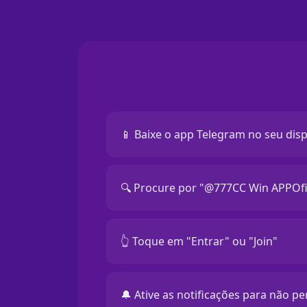
📱 Baixe o app Telegram no seu disp
🔍 Procure por "@777CC Win APPOfi
👆 Toque em "Entrar" ou "Join"
🔔 Ative as notificações para não p