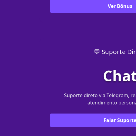
Ver Bônus
💬 Suporte Di
Cha
Suporte direto via Telegram, r
atendimento persona
Falar Suport