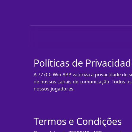
Políticas de Privacida
A 777CC Win APP valoriza a privacidade de
de nossos canais de comunicação. Todos os 
nossos jogadores.
Termos e Condições