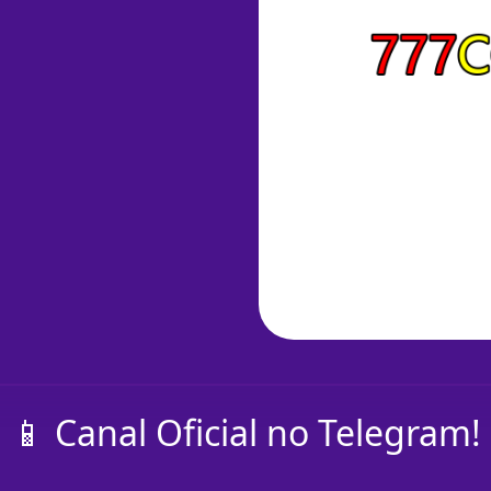
📱 Canal Oficial no Telegram!