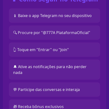
📱 Baixe o app Telegram no seu dispositivo
🔍 Procure por "@777A PlataformaOficial"
👆 Toque em "Entrar" ou "Join"
🔔 Ative as notificações para não perder
nada
💬 Participe das conversas e interaja
🎁 Receba bônus exclusivos