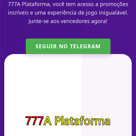
777A Plataforma, você tem acesso a promoções
incríveis e uma experiência de jogo inigualável.
Junte-se aos vencedores agora!
SEGUIR NO TELEGRAM