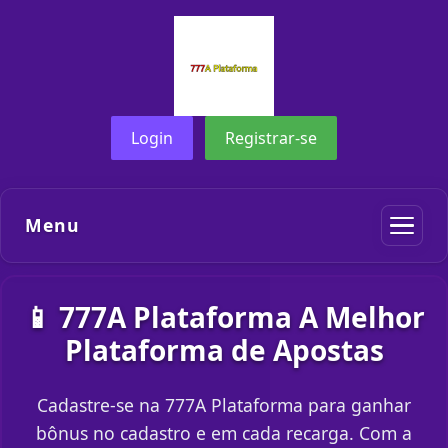
Login
Registrar-se
Menu
📱 777A Plataforma A Melhor
Plataforma de Apostas
Cadastre-se na 777A Plataforma para ganhar
bônus no cadastro e em cada recarga. Com a