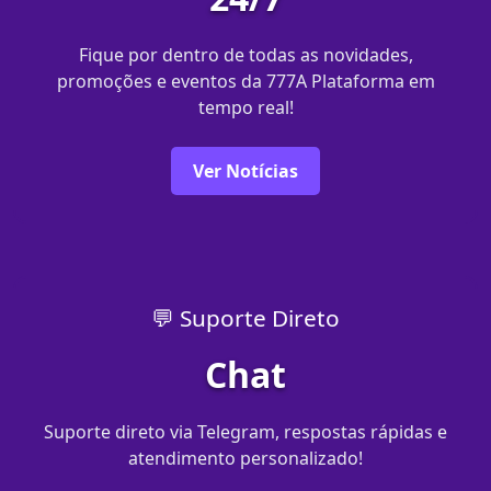
Fique por dentro de todas as novidades,
promoções e eventos da 777A Plataforma em
tempo real!
Ver Notícias
💬 Suporte Direto
Chat
Suporte direto via Telegram, respostas rápidas e
atendimento personalizado!