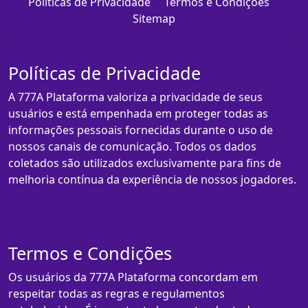
Políticas de Privacidade
Termos e Condições
Sitemap
Políticas de Privacidade
A 777A Plataforma valoriza a privacidade de seus
usuários e está empenhada em proteger todas as
informações pessoais fornecidas durante o uso de
nossos canais de comunicação. Todos os dados
coletados são utilizados exclusivamente para fins de
melhoria contínua da experiência de nossos jogadores.
Termos e Condições
Os usuários da 777A Plataforma concordam em
respeitar todas as regras e regulamentos