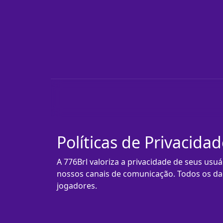
Políticas de Privacida
A 776Brl valoriza a privacidade de seus us
nossos canais de comunicação. Todos os dad
jogadores.