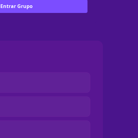
Entrar Grupo