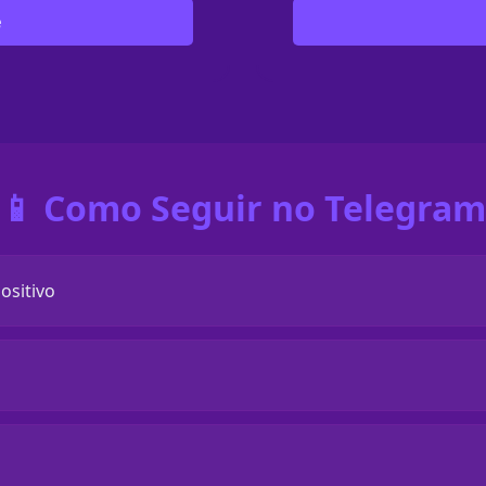
e
📱 Como Seguir no Telegram
ositivo