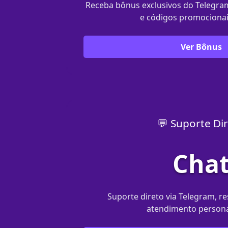
Receba bônus exclusivos do Telegra
e códigos promocionai
Ver Bônus
💬 Suporte Di
Cha
Suporte direto via Telegram, r
atendimento persona