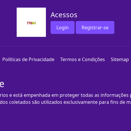
Acessos
Login
Registrar-se
Políticas de Privacidade
Termos e Condições
Sitemap
de
uários e está empenhada em proteger todas as informações 
os coletados são utilizados exclusivamente para fins de m