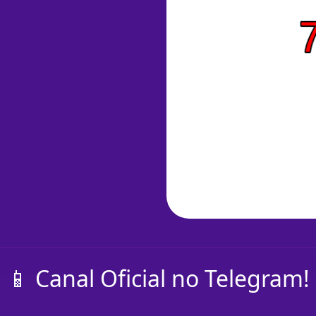
📱 Canal Oficial no Telegram!