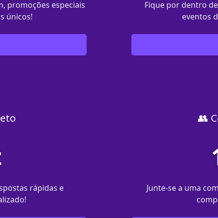
m, promoções especiais
Fique por dentro d
s únicos!
eventos d
reto
👥 
t
espostas rápidas e
Junte-se a uma com
lizado!
compa