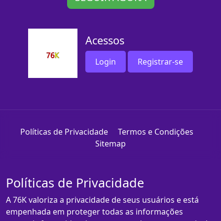
Acessos
Login
Registrar-se
Políticas de Privacidade
Termos e Condições
Sitemap
Políticas de Privacidade
A 76K valoriza a privacidade de seus usuários e está
empenhada em proteger todas as informações