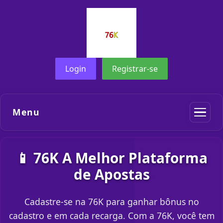
Login
Registrar-se
Menu
📱 76K A Melhor Plataforma
de Apostas
Cadastre-se na 76K para ganhar bônus no
cadastro e em cada recarga. Com a 76K, você tem