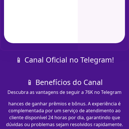
📱 Canal Oficial no Telegram!
📱 Benefícios do Canal
Descubra as vantagens de seguir a 76K no Telegram
hances de ganhar prêmios e bônus. A experiência é
complementada por um serviço de atendimento ao
cliente disponível 24 horas por dia, garantindo que
dúvidas ou problemas sejam resolvidos rapidamente.