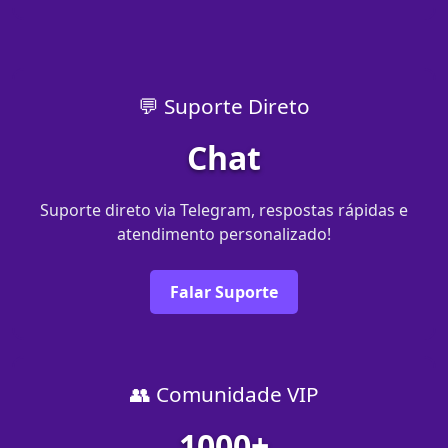
💬 Suporte Direto
Chat
Suporte direto via Telegram, respostas rápidas e
atendimento personalizado!
Falar Suporte
👥 Comunidade VIP
1000+