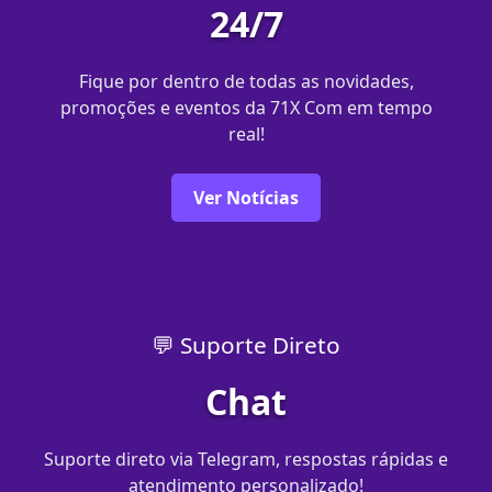
24/7
Fique por dentro de todas as novidades,
promoções e eventos da 71X Com em tempo
real!
Ver Notícias
💬 Suporte Direto
Chat
Suporte direto via Telegram, respostas rápidas e
atendimento personalizado!