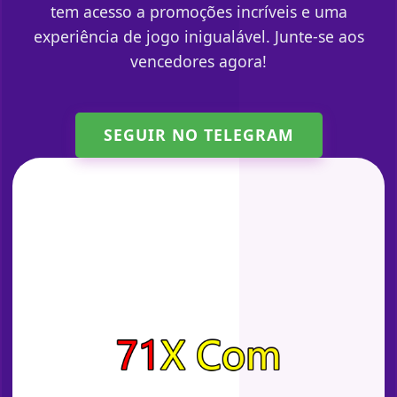
tem acesso a promoções incríveis e uma
experiência de jogo inigualável. Junte-se aos
vencedores agora!
SEGUIR NO TELEGRAM