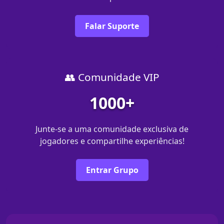
Falar Suporte
👥 Comunidade VIP
1000+
Junte-se a uma comunidade exclusiva de
jogadores e compartilhe experiências!
Entrar Grupo