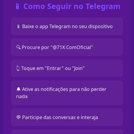
📱 Como Seguir no Telegram
📱 Baixe o app Telegram no seu dispositivo
🔍 Procure por "@71X ComOficial"
👆 Toque em "Entrar" ou "Join"
🔔 Ative as notificações para não perder
nada
💬 Participe das conversas e interaja