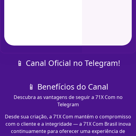
📱 Canal Oficial no Telegram!
📱 Benefícios do Canal
Descubra as vantagens de seguir a 71X Com no
Telegram
Desde sua criação, a 71X Com mantém o compromisso
com o cliente e a integridade — a 71X Com Brasil inova
continuamente para oferecer uma experiência de