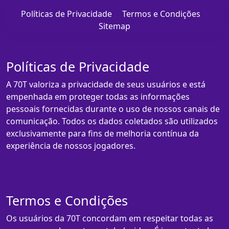
Políticas de Privacidade
Termos e Condições
Sitemap
Políticas de Privacidade
A 70T valoriza a privacidade de seus usuários e está
empenhada em proteger todas as informações
pessoais fornecidas durante o uso de nossos canais de
comunicação. Todos os dados coletados são utilizados
exclusivamente para fins de melhoria contínua da
experiência de nossos jogadores.
Termos e Condições
Os usuários da 70T concordam em respeitar todas as