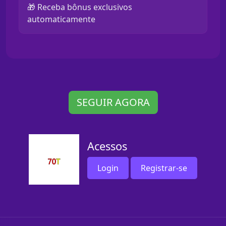
🎁 Receba bônus exclusivos
automaticamente
SEGUIR AGORA
Acessos
Login
Registrar-se