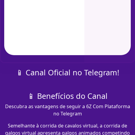
📱 Canal Oficial no Telegram!
📱 Benefícios do Canal
Descubra as vantagens de seguir a 6Z Com Plataforma
no Telegram
Semelhante à corrida de cavalos virtual, a corrida de
galgos virtual apresenta galgos animados competindo