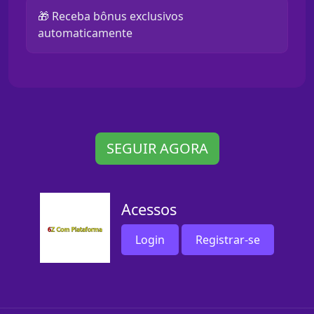
🎁 Receba bônus exclusivos
automaticamente
SEGUIR AGORA
Acessos
Login
Registrar-se