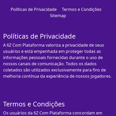
Políticas de Privacidade
Termos e Condições
Sitemap
Políticas de Privacidade
A 6Z Com Plataforma valoriza a privacidade de seus
usuários e está empenhada em proteger todas as
informações pessoais fornecidas durante o uso de
nossos canais de comunicação. Todos os dados
coletados são utilizados exclusivamente para fins de
melhoria contínua da experiência de nossos jogadores.
Termos e Condições
Os usuários da 6Z Com Plataforma concordam em