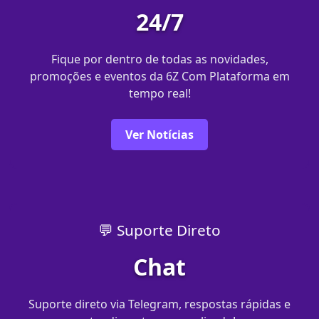
24/7
Fique por dentro de todas as novidades,
promoções e eventos da 6Z Com Plataforma em
tempo real!
Ver Notícias
💬 Suporte Direto
Chat
Suporte direto via Telegram, respostas rápidas e