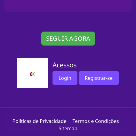
SEGUIR AGORA
Acessos
Login
Registrar-se
Políticas de Privacidade
Termos e Condições
Sitemap