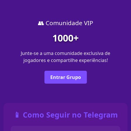
👥 Comunidade VIP
1000+
Junte-se a uma comunidade exclusiva de
jogadores e compartilhe experiências!
Entrar Grupo
📱 Como Seguir no Telegram