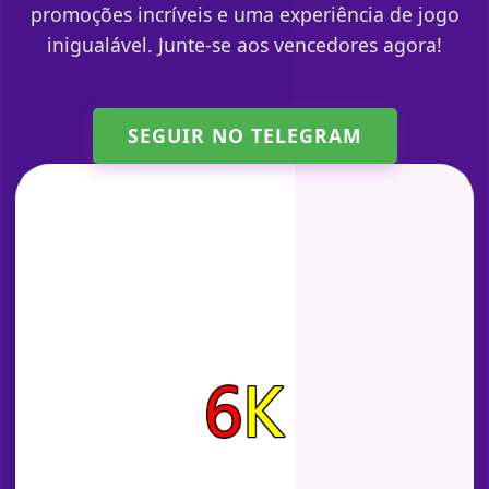
promoções incríveis e uma experiência de jogo
inigualável. Junte-se aos vencedores agora!
SEGUIR NO TELEGRAM