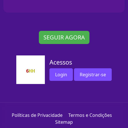
SEGUIR AGORA
Acessos
Login
Registrar-se
Políticas de Privacidade
Termos e Condições
Sitemap