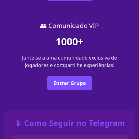
👥 Comunidade VIP
1000+
Junte-se a uma comunidade exclusiva de
jogadores e compartilhe experiências!
Entrar Grupo
📱 Como Seguir no Telegram