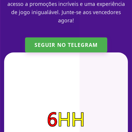
acesso a promoções incríveis e uma experiência
de jogo inigualável. Junte-se aos vencedores
agora!
SEGUIR NO TELEGRAM