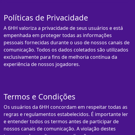
Políticas de Privacidade
A 6HH valoriza a privacidade de seus usuários e está
empenhada em proteger todas as informações
pessoais fornecidas durante o uso de nossos canais de
comunicação. Todos os dados coletados são utilizados
exclusivamente para fins de melhoria contínua da
experiência de nossos jogadores.
Termos e Condições
Os usuários da 6HH concordam em respeitar todas as
regras e regulamentos estabelecidos. É importante ler
e entender todos os termos antes de participar de
nossos canais de comunicação. A violação destes