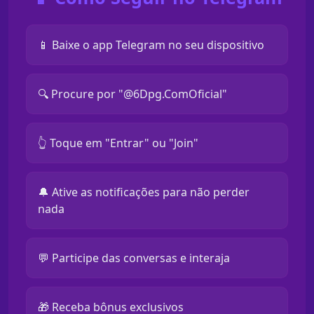
📱 Baixe o app Telegram no seu dispositivo
🔍 Procure por "@6Dpg.ComOficial"
👆 Toque em "Entrar" ou "Join"
🔔 Ative as notificações para não perder
nada
💬 Participe das conversas e interaja
🎁 Receba bônus exclusivos