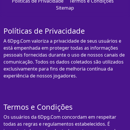
Políticas de Privacidade
Termos e Condições
Sitemap
Políticas de Privacidade
A 6Dpg.Com valoriza a privacidade de seus usuários e
está empenhada em proteger todas as informações
pessoais fornecidas durante o uso de nossos canais de
comunicação. Todos os dados coletados são utilizados
exclusivamente para fins de melhoria contínua da
experiência de nossos jogadores.
Termos e Condições
Os usuários da 6Dpg.Com concordam em respeitar
todas as regras e regulamentos estabelecidos. É