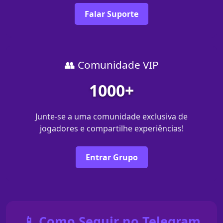
Falar Suporte
👥 Comunidade VIP
1000+
Junte-se a uma comunidade exclusiva de
jogadores e compartilhe experiências!
Entrar Grupo
📱 Como Seguir no Telegram