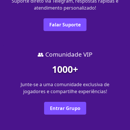
Suporte direto via Telegram, respostas rápidas e
atendimento personalizado!
Falar Suporte
👥 Comunidade VIP
1000+
Junte-se a uma comunidade exclusiva de
jogadores e compartilhe experiências!
Entrar Grupo