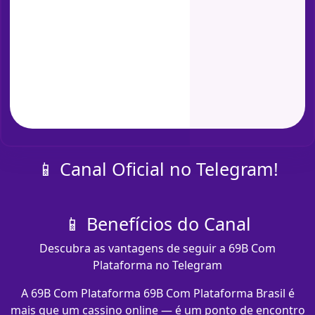
📱 Canal Oficial no Telegram!
📱 Benefícios do Canal
Descubra as vantagens de seguir a 69B Com
Plataforma no Telegram
A 69B Com Plataforma 69B Com Plataforma Brasil é
mais que um cassino online — é um ponto de encontro