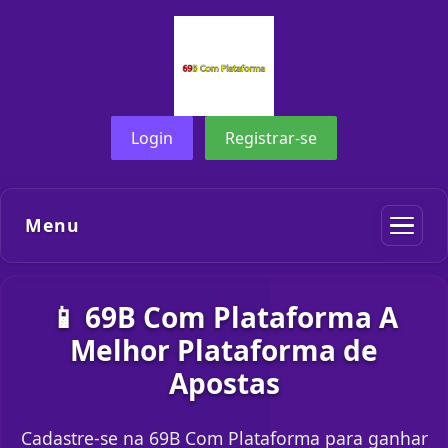
Login
Registrar-se
Menu
📱 69B Com Plataforma A
Melhor Plataforma de
Apostas
Cadastre-se na 69B Com Plataforma para ganhar