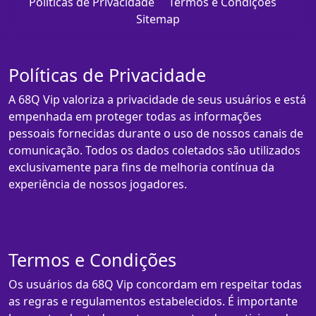
Políticas de Privacidade
Termos e Condições
Sitemap
Políticas de Privacidade
A 68Q Vip valoriza a privacidade de seus usuários e está
empenhada em proteger todas as informações
pessoais fornecidas durante o uso de nossos canais de
comunicação. Todos os dados coletados são utilizados
exclusivamente para fins de melhoria contínua da
experiência de nossos jogadores.
Termos e Condições
Os usuários da 68Q Vip concordam em respeitar todas
as regras e regulamentos estabelecidos. É importante