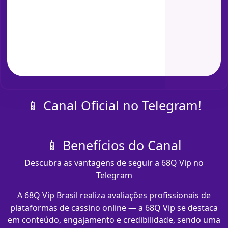
📱 Canal Oficial no Telegram!
📱 Benefícios do Canal
Descubra as vantagens de seguir a 68Q Vip no
Telegram
A 68Q Vip Brasil realiza avaliações profissionais de
plataformas de cassino online — a 68Q Vip se destaca
em conteúdo, engajamento e credibilidade, sendo uma