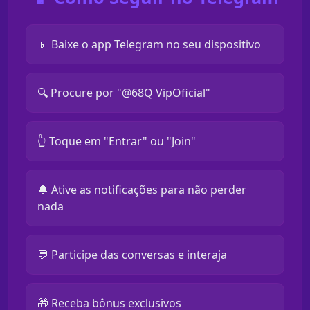
📱 Baixe o app Telegram no seu dispositivo
🔍 Procure por "@68Q VipOficial"
👆 Toque em "Entrar" ou "Join"
🔔 Ative as notificações para não perder
nada
💬 Participe das conversas e interaja
🎁 Receba bônus exclusivos