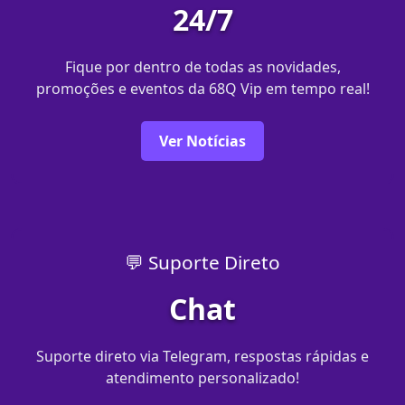
24/7
Fique por dentro de todas as novidades,
promoções e eventos da 68Q Vip em tempo real!
Ver Notícias
💬 Suporte Direto
Chat
Suporte direto via Telegram, respostas rápidas e
atendimento personalizado!