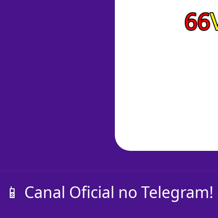
📱 Canal Oficial no Telegram!