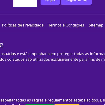
Políticas de Privacidade
Termos e Condições
Sitemap
de
us usuários e está empenhada em proteger todas as informa
os coletados são utilizados exclusivamente para fins de m
speitar todas as regras e regulamentos estabelecidos. É 