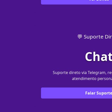
💬 Suporte Di
Cha
Suporte direto via Telegram, r
atendimento persona
Falar Suport