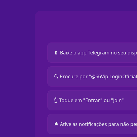
📱 Baixe o app Telegram no seu disp
🔍 Procure por "@66Vip LoginOficial
👆 Toque em "Entrar" ou "Join"
🔔 Ative as notificações para não p