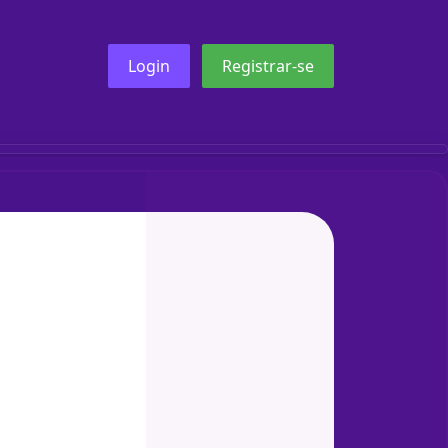
Login
Registrar-se