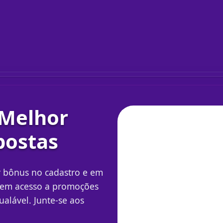
 Melhor
postas
r bônus no cadastro e em
 tem acesso a promoções
ualável. Junte-se aos