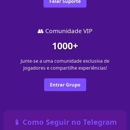
Falar Suporte
👥 Comunidade VIP
1000+
Junte-se a uma comunidade exclusiva de
jogadores e compartilhe experiências!
Entrar Grupo
📱 Como Seguir no Telegram