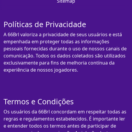
Sitemap
Políticas de Privacidade
A 66Brl valoriza a privacidade de seus usuários e está
empenhada em proteger todas as informações
pessoais fornecidas durante o uso de nossos canais de
comunicação. Todos os dados coletados são utilizados
exclusivamente para fins de melhoria contínua da
experiência de nossos jogadores.
Termos e Condições
Os usuários da 66Brl concordam em respeitar todas as
regras e regulamentos estabelecidos. É importante ler
e entender todos os termos antes de participar de