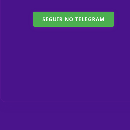
SEGUIR NO TELEGRAM