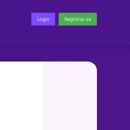
Login
Registrar-se