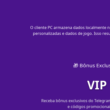
O cliente PC armazena dados localmente n
personalizadas e dados de jogo. Isso re
🎁 Bônus Exclu
VIP
Receba bônus exclusivos do Telegra
e códigos promocionai