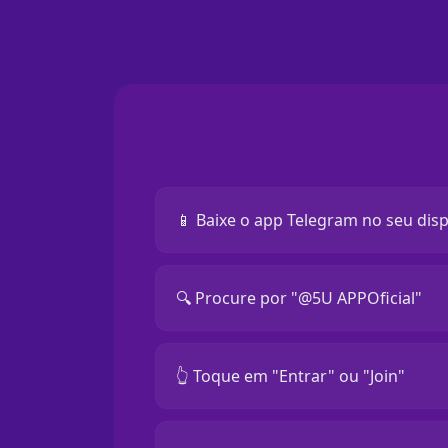
📱 Baixe o app Telegram no seu disp
🔍 Procure por "@5U APPOficial"
👆 Toque em "Entrar" ou "Join"