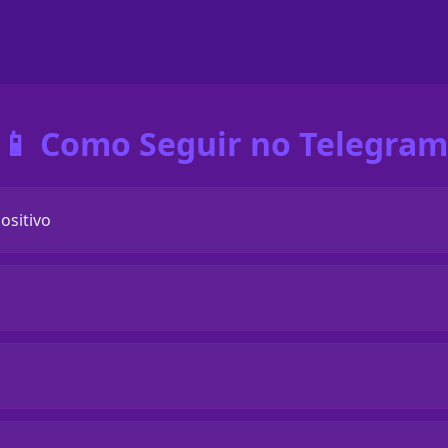
📱 Como Seguir no Telegram
ositivo