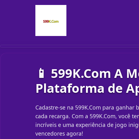
📱 599K.Com A M
Plataforma de A
Cadastre-se na 599K.Com para ganhar 
cada recarga. Com a 599K.Com, você t
incríveis e uma experiência de jogo inig
vencedores agora!