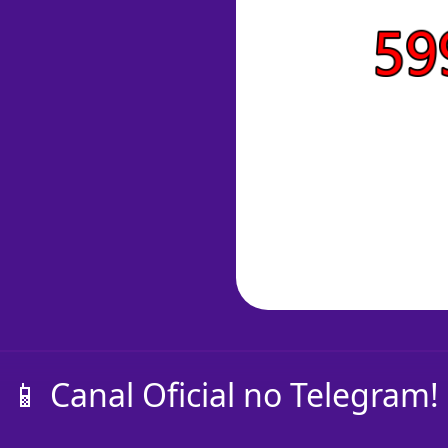
📱 Canal Oficial no Telegram!