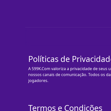
Políticas de Privacida
A 599K.Com valoriza a privacidade de seus
nossos canais de comunicação. Todos os dad
jogadores.
Termos e Condições