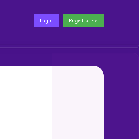
Login
Registrar-se