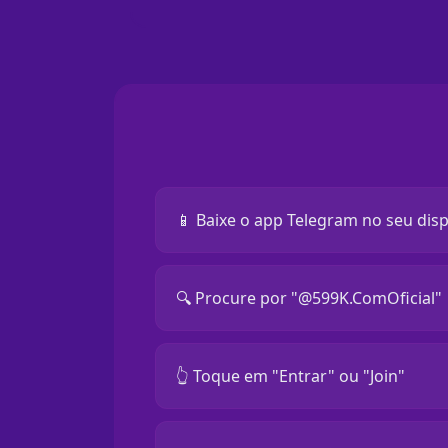
📱 Baixe o app Telegram no seu disp
🔍 Procure por "@599K.ComOficial"
👆 Toque em "Entrar" ou "Join"