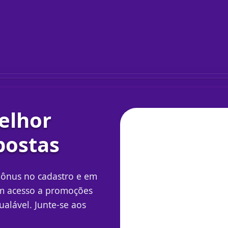
elhor
postas
bônus no cadastro e em
em acesso a promoções
ualável. Junte-se aos