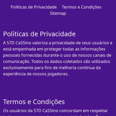
Políticas de Privacidade
Termos e Condições
Sitemap
Políticas de Privacidade
A 57D CaSSino valoriza a privacidade de seus usuários e
está empenhada em proteger todas as informações
pessoais fornecidas durante o uso de nossos canais de
comunicação. Todos os dados coletados são utilizados
exclusivamente para fins de melhoria contínua da
experiência de nossos jogadores.
Termos e Condições
Os usuários da 57D CaSSino concordam em respeitar