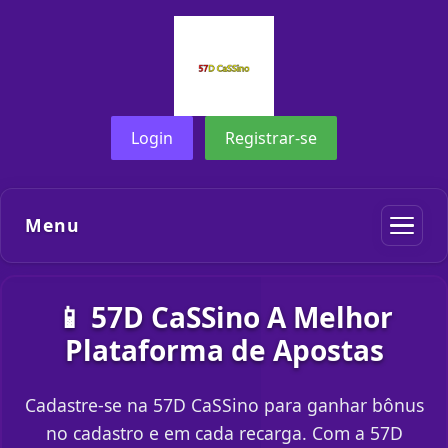
Login
Registrar-se
Menu
📱 57D CaSSino A Melhor
Plataforma de Apostas
Cadastre-se na 57D CaSSino para ganhar bônus
no cadastro e em cada recarga. Com a 57D