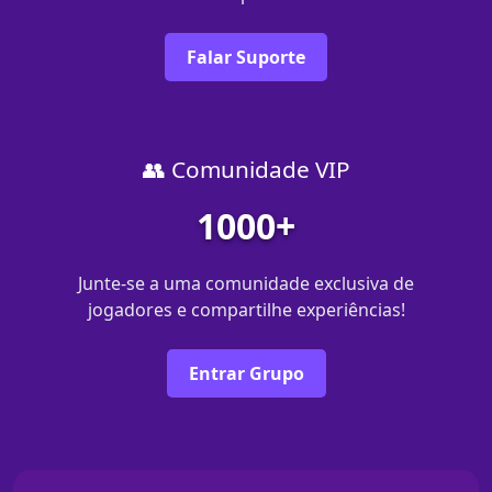
Falar Suporte
👥 Comunidade VIP
1000+
Junte-se a uma comunidade exclusiva de
jogadores e compartilhe experiências!
Entrar Grupo