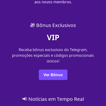
aos novos membros.
🎁 Bônus Exclusivos
VIP
Receba bônus exclusivos do Telegram,
promoções especiais e códigos promocionais
únicos!
Ver Bônus
📢 Notícias em Tempo Real