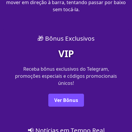
mover em direção à barra, tentando passar por baixo
sem tocá-la.
🎁 Bônus Exclusivos
VIP
Receba bônus exclusivos do Telegram,
promoções especiais e códigos promocionais
únicos!
Ver Bônus
📢 Notícias em Tempo Real