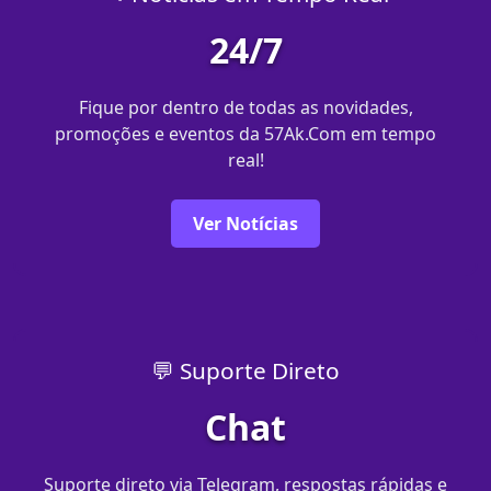
24/7
Fique por dentro de todas as novidades,
promoções e eventos da 57Ak.Com em tempo
real!
Ver Notícias
💬 Suporte Direto
Chat
Suporte direto via Telegram, respostas rápidas e