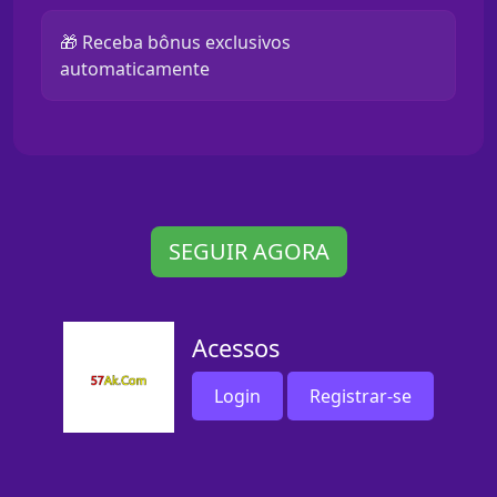
🎁 Receba bônus exclusivos
automaticamente
SEGUIR AGORA
Acessos
Login
Registrar-se