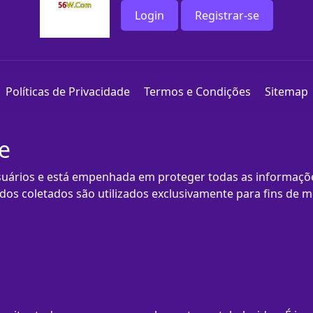
Login
Registrar-se
Políticas de Privacidade
Termos e Condições
Sitemap
de
usuários e está empenhada em proteger todas as informaçõe
os coletados são utilizados exclusivamente para fins de m