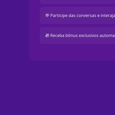
💬 Participe das conversas e interaj
🎁 Receba bônus exclusivos autom