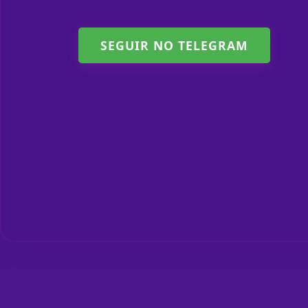
SEGUIR NO TELEGRAM