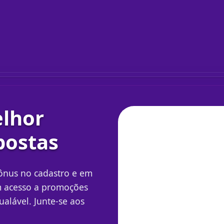
lhor
postas
ônus no cadastro e em
m acesso a promoções
ualável. Junte-se aos