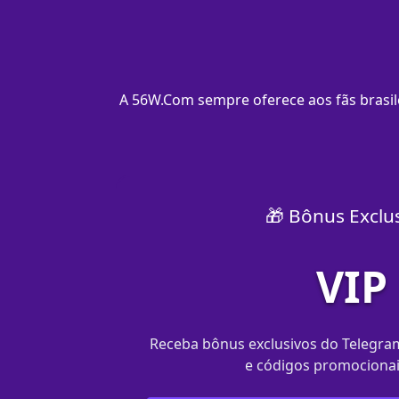
A 56W.Com sempre oferece aos fãs brasil
🎁 Bônus Exclu
VIP
Receba bônus exclusivos do Telegra
e códigos promocionai