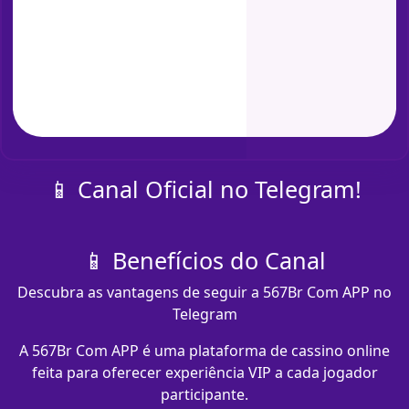
📱 Canal Oficial no Telegram!
📱 Benefícios do Canal
Descubra as vantagens de seguir a 567Br Com APP no
Telegram
A 567Br Com APP é uma plataforma de cassino online
feita para oferecer experiência VIP a cada jogador
participante.