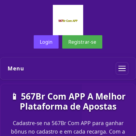
Login
Registrar-se
Menu
📱 567Br Com APP A Melhor
Plataforma de Apostas
Cadastre-se na 567Br Com APP para ganhar
bônus no cadastro e em cada recarga. Com a