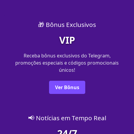
🎁 Bônus Exclusivos
VIP
Receba bônus exclusivos do Telegram,
promoções especiais e códigos promocionais
únicos!
Ver Bônus
📢 Notícias em Tempo Real
24/7