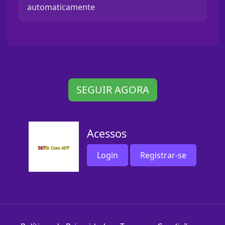
automaticamente
SEGUIR AGORA
Acessos
Login
Registrar-se