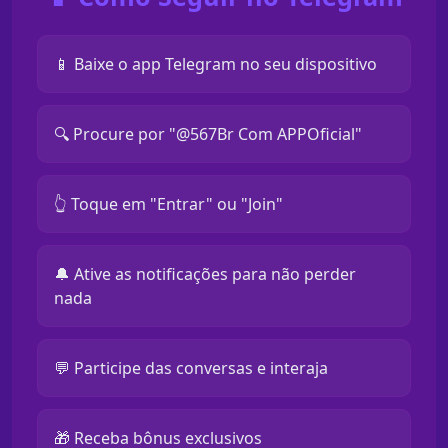
📱 Baixe o app Telegram no seu dispositivo
🔍 Procure por "@567Br Com APPOficial"
👆 Toque em "Entrar" ou "Join"
🔔 Ative as notificações para não perder
nada
💬 Participe das conversas e interaja
🎁 Receba bônus exclusivos