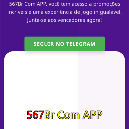
567Br Com APP, você tem acesso a promoções
incríveis e uma experiência de jogo inigualável.
Junte-se aos vencedores agora!
SEGUIR NO TELEGRAM