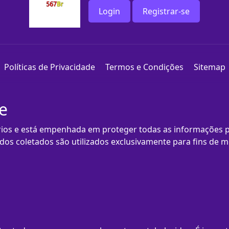
Login
Registrar-se
Políticas de Privacidade
Termos e Condições
Sitemap
de
ários e está empenhada em proteger todas as informações 
os coletados são utilizados exclusivamente para fins de m