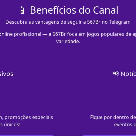
📱 Benefícios do Canal
Descubra as vantagens de seguir a 567Br no Telegram
 online profissional — a 567Br foca em jogos populares de 
variedade.
sivos
📢 Notí
m, promoções especiais
Fique por dentro d
s únicos!
eventos 