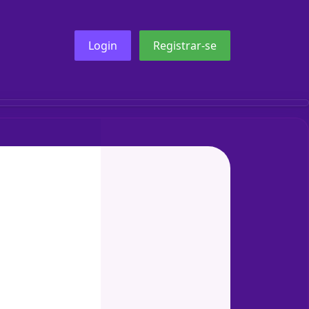
Login
Registrar-se