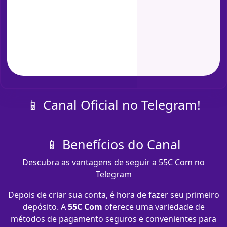
📱 Canal Oficial no Telegram!
📱 Benefícios do Canal
Descubra as vantagens de seguir a 55C Com no
Telegram
Depois de criar sua conta, é hora de fazer seu primeiro
depósito. A
55C Com
oferece uma variedade de
métodos de pagamento seguros e convenientes para