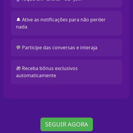
🔔 Ative as notificações para não perder
nada
💬 Participe das conversas e interaja
🎁 Receba bônus exclusivos
automaticamente
SEGUIR AGORA