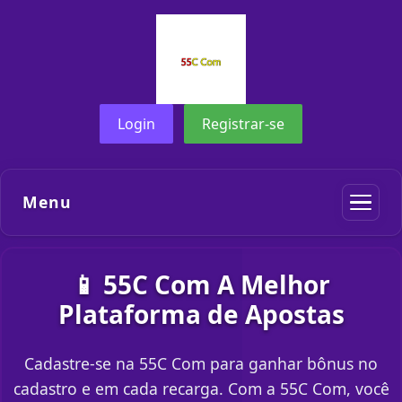
Login
Registrar-se
Menu
📱 55C Com A Melhor
Plataforma de Apostas
Cadastre-se na 55C Com para ganhar bônus no
cadastro e em cada recarga. Com a 55C Com, você