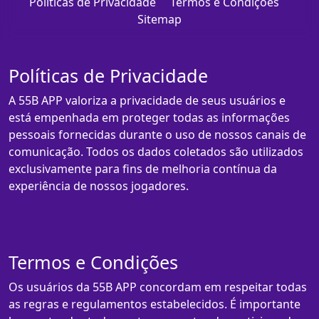
Políticas de Privacidade
Termos e Condições
Sitemap
Políticas de Privacidade
A 55B APP valoriza a privacidade de seus usuários e
está empenhada em proteger todas as informações
pessoais fornecidas durante o uso de nossos canais de
comunicação. Todos os dados coletados são utilizados
exclusivamente para fins de melhoria contínua da
experiência de nossos jogadores.
Termos e Condições
Os usuários da 55B APP concordam em respeitar todas
as regras e regulamentos estabelecidos. É importante