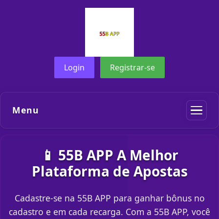
Login
Registrar-se
Menu
📱 55B APP A Melhor
Plataforma de Apostas
Cadastre-se na 55B APP para ganhar bônus no
cadastro e em cada recarga. Com a 55B APP, você