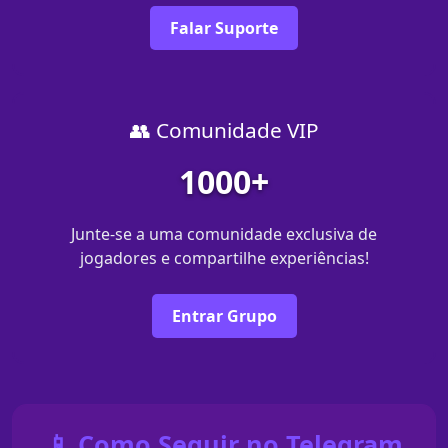
Falar Suporte
👥 Comunidade VIP
1000+
Junte-se a uma comunidade exclusiva de
jogadores e compartilhe experiências!
Entrar Grupo
📱 Como Seguir no Telegram