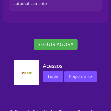
automaticamente
SEGUIR AGORA
Acessos
Login
Registrar-se