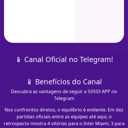
📱 Canal Oficial no Telegram!
📱 Benefícios do Canal
Descubra as vantagens de seguir a 55933 APP no
Telegram
Nos confrontos diretos, o equilíbrio é evidente. Em dez
partidas oficiais entre as equipes até aqui, o
retrospecto mostra 4 vitórias para o Inter Miami, 3 para