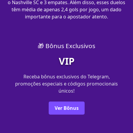
o Nashville SC e 3 empates. Além disso, esses duelos
têm média de apenas 2,4 gols por jogo, um dado
importante para o apostador atento.
🎁 Bônus Exclusivos
VIP
Receba bônus exclusivos do Telegram,
promoções especiais e códigos promocionais
únicos!
Ver Bônus