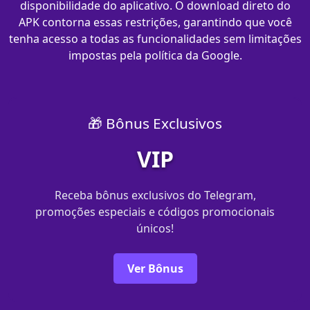
disponibilidade do aplicativo. O download direto do
APK contorna essas restrições, garantindo que você
tenha acesso a todas as funcionalidades sem limitações
impostas pela política da Google.
🎁 Bônus Exclusivos
VIP
Receba bônus exclusivos do Telegram,
promoções especiais e códigos promocionais
únicos!
Ver Bônus