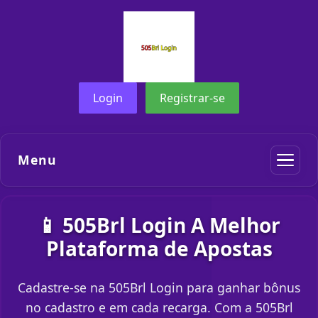
Login
Registrar-se
Menu
📱 505Brl Login A Melhor
Plataforma de Apostas
Cadastre-se na 505Brl Login para ganhar bônus
no cadastro e em cada recarga. Com a 505Brl