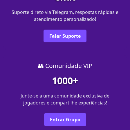
Suporte direto via Telegram, respostas rápidas e
atendimento personalizado!
Falar Suporte
👥 Comunidade VIP
1000+
Junte-se a uma comunidade exclusiva de
jogadores e compartilhe experiências!
Entrar Grupo