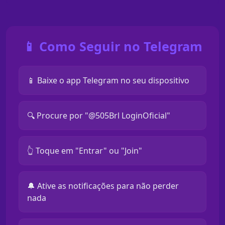
📱 Como Seguir no Telegram
📱 Baixe o app Telegram no seu dispositivo
🔍 Procure por "@505Brl LoginOficial"
👆 Toque em "Entrar" ou "Join"
🔔 Ative as notificações para não perder
nada