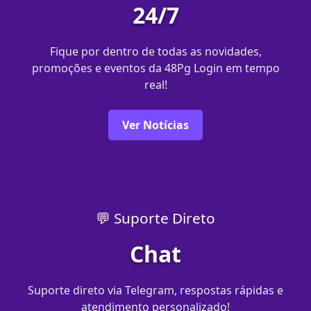
24/7
Fique por dentro de todas as novidades,
promoções e eventos da 48Pg Login em tempo
real!
Ver Notícias
💬 Suporte Direto
Chat
Suporte direto via Telegram, respostas rápidas e
atendimento personalizado!