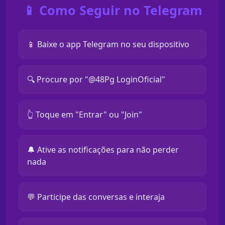
📱 Como Seguir no Telegram
📱 Baixe o app Telegram no seu dispositivo
🔍 Procure por "@48Pg LoginOficial"
👆 Toque em "Entrar" ou "Join"
🔔 Ative as notificações para não perder
nada
💬 Participe das conversas e interaja