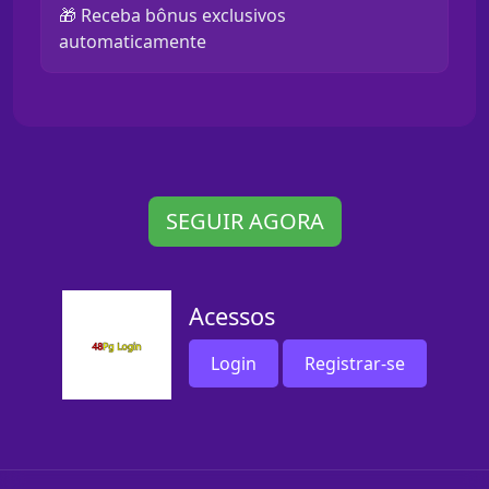
🎁 Receba bônus exclusivos
automaticamente
SEGUIR AGORA
Acessos
Login
Registrar-se