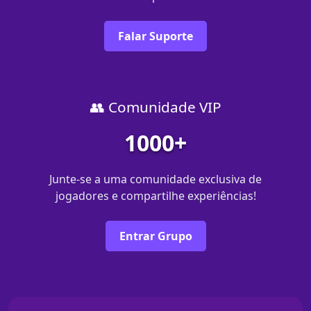
Falar Suporte
👥 Comunidade VIP
1000+
Junte-se a uma comunidade exclusiva de
jogadores e compartilhe experiências!
Entrar Grupo