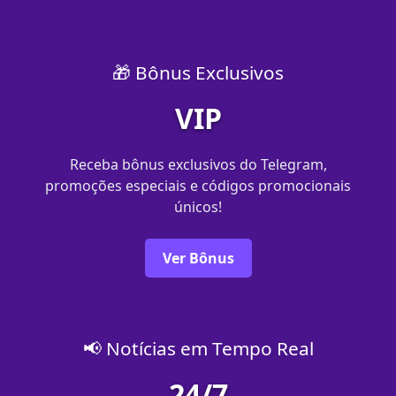
🎁 Bônus Exclusivos
VIP
Receba bônus exclusivos do Telegram,
promoções especiais e códigos promocionais
únicos!
Ver Bônus
📢 Notícias em Tempo Real
24/7