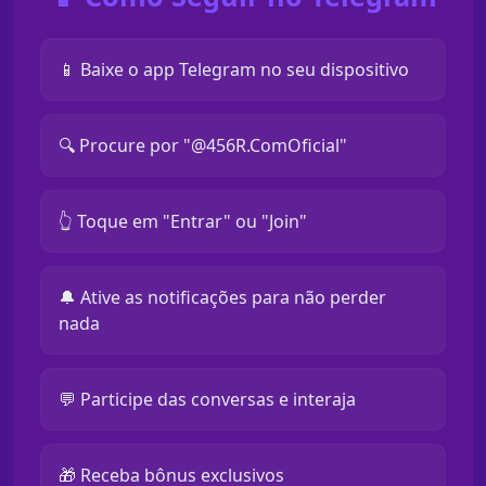
📱 Baixe o app Telegram no seu dispositivo
🔍 Procure por "@456R.ComOficial"
👆 Toque em "Entrar" ou "Join"
🔔 Ative as notificações para não perder
nada
💬 Participe das conversas e interaja
🎁 Receba bônus exclusivos