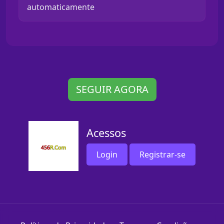
automaticamente
SEGUIR AGORA
Acessos
Login
Registrar-se