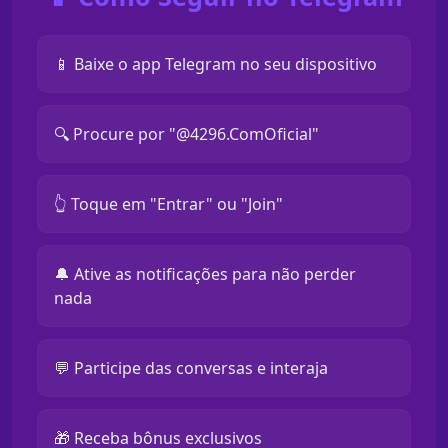
📱 Baixe o app Telegram no seu dispositivo
🔍 Procure por "@4296.ComOficial"
👆 Toque em "Entrar" ou "Join"
🔔 Ative as notificações para não perder
nada
💬 Participe das conversas e interaja
🎁 Receba bônus exclusivos