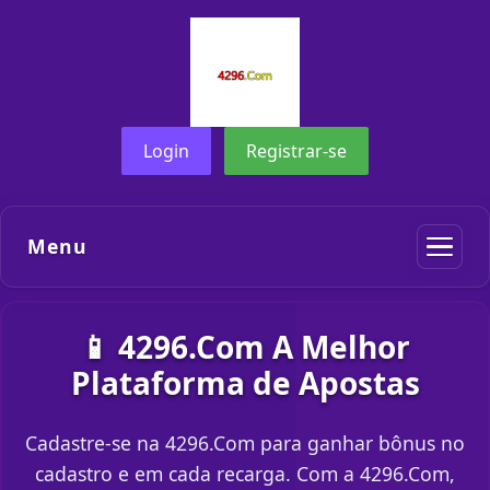
Login
Registrar-se
Menu
📱 4296.Com A Melhor
Plataforma de Apostas
Cadastre-se na 4296.Com para ganhar bônus no
cadastro e em cada recarga. Com a 4296.Com,