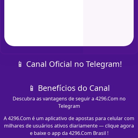
📱 Canal Oficial no Telegram!
📱 Benefícios do Canal
Descubra as vantagens de seguir a 4296.Com no
Telegram
A 4296.Com é um aplicativo de apostas para celular com
milhares de usuários ativos diariamente — clique agora
e baixe o app da 4296.Com Brasil !