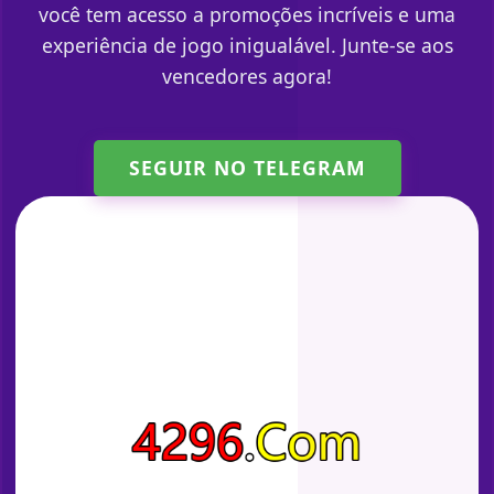
você tem acesso a promoções incríveis e uma
experiência de jogo inigualável. Junte-se aos
vencedores agora!
SEGUIR NO TELEGRAM