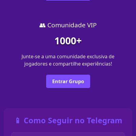
👥 Comunidade VIP
1000+
Junte-se a uma comunidade exclusiva de
jogadores e compartilhe experiências!
Entrar Grupo
📱 Como Seguir no Telegram