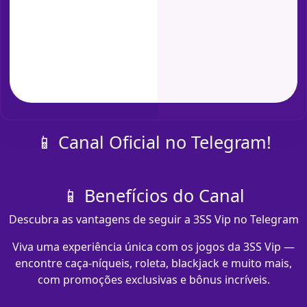
📱 Canal Oficial no Telegram!
📱 Benefícios do Canal
Descubra as vantagens de seguir a 3SS Vip no Telegram
Viva uma experiência única com os jogos da 3SS Vip —
encontre caça-níqueis, roleta, blackjack e muito mais,
com promoções exclusivas e bônus incríveis.