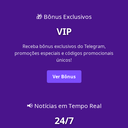
🎁 Bônus Exclusivos
VIP
Receba bônus exclusivos do Telegram,
promoções especiais e códigos promocionais
únicos!
Ver Bônus
📢 Notícias em Tempo Real
24/7