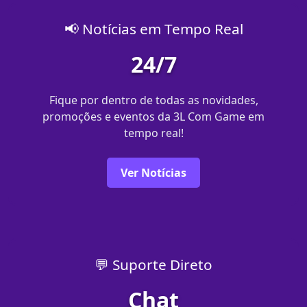
📢 Notícias em Tempo Real
24/7
Fique por dentro de todas as novidades,
promoções e eventos da 3L Com Game em
tempo real!
Ver Notícias
💬 Suporte Direto
Chat