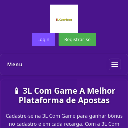
Login
Registrar-se
Menu
📱 3L Com Game A Melhor
Plataforma de Apostas
Cadastre-se na 3L Com Game para ganhar bônus
no cadastro e em cada recarga. Com a 3L Com