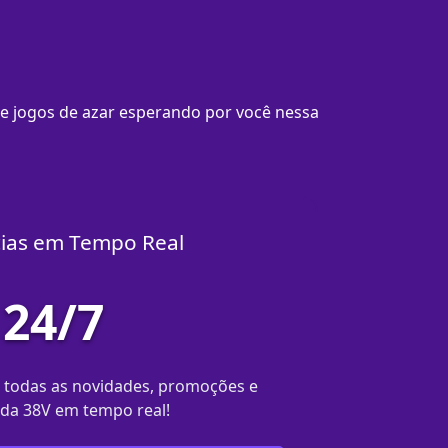
e jogos de azar esperando por você nessa
cias em Tempo Real
24/7
e todas as novidades, promoções e
 da 38V em tempo real!