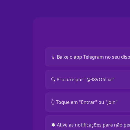
📱 Baixe o app Telegram no seu disp
🔍 Procure por "@38VOficial"
👆 Toque em "Entrar" ou "Join"
🔔 Ative as notificações para não p