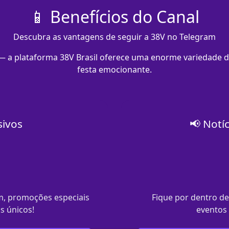
📱 Benefícios do Canal
Descubra as vantagens de seguir a 38V no Telegram
— a plataforma 38V Brasil oferece uma enorme variedade d
festa emocionante.
sivos
📢 Notí
m, promoções especiais
Fique por dentro d
s únicos!
eventos