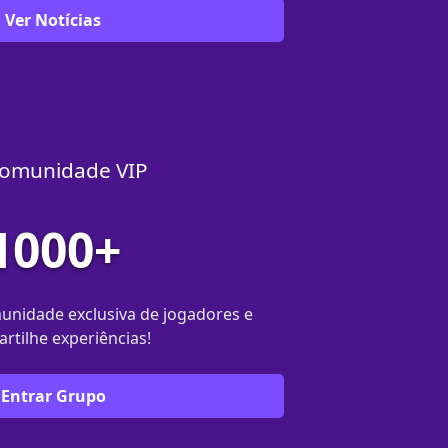
Ver Notícias
Comunidade VIP
1000+
unidade exclusiva de jogadores e
rtilhe experiências!
Entrar Grupo