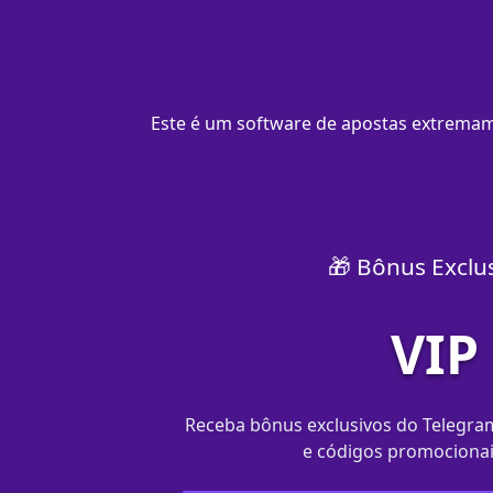
Este é um software de apostas extremame
🎁 Bônus Exclu
VIP
Receba bônus exclusivos do Telegra
e códigos promocionai