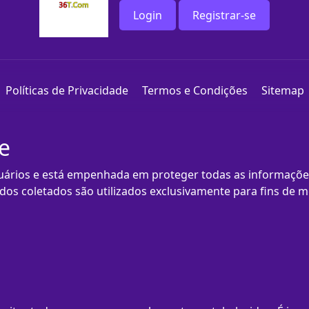
Login
Registrar-se
Políticas de Privacidade
Termos e Condições
Sitemap
de
suários e está empenhada em proteger todas as informaçõe
os coletados são utilizados exclusivamente para fins de m