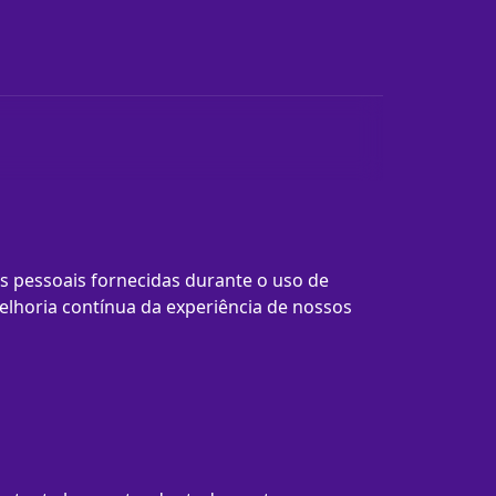
s pessoais fornecidas durante o uso de
elhoria contínua da experiência de nossos