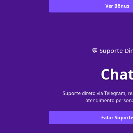
Ver Bônus
💬 Suporte Di
Cha
Suporte direto via Telegram, r
atendimento persona
Falar Suport