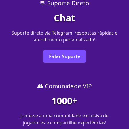
💬 Suporte Direto
Chat
Suporte direto via Telegram, respostas rápidas e
atendimento personalizado!
Falar Suporte
👥 Comunidade VIP
1000+
Junte-se a uma comunidade exclusiva de
jogadores e compartilhe experiências!