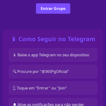
Entrar Grupo
📱 Como Seguir no Telegram
📱 Baixe o app Telegram no seu dispositivo
🔍 Procure por "@365PgOficial"
👆 Toque em "Entrar" ou "Join"
🔔 Ative as notificações para não perder