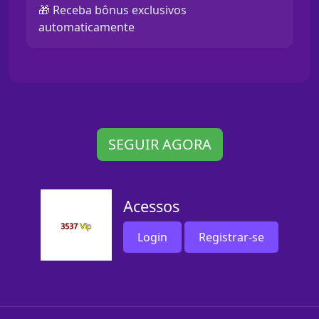
🎁 Receba bônus exclusivos
automaticamente
SEGUIR AGORA
Acessos
Login
Registrar-se