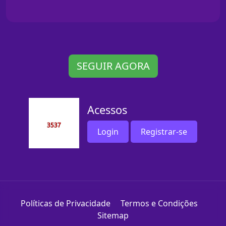
SEGUIR AGORA
Acessos
Login
Registrar-se
Políticas de Privacidade
Termos e Condições
Sitemap