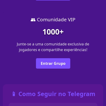
👥 Comunidade VIP
1000+
Junte-se a uma comunidade exclusiva de
jogadores e compartilhe experiências!
Entrar Grupo
📱 Como Seguir no Telegram