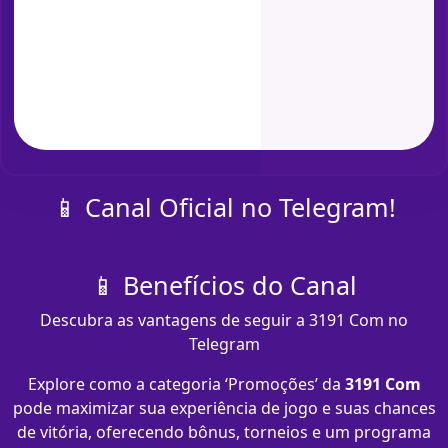
📱 Canal Oficial no Telegram!
📱 Benefícios do Canal
Descubra as vantagens de seguir a 3191 Com no
Telegram
Explore como a categoria ‘Promoções’ da
3191 Com
pode maximizar sua experiência de jogo e suas chances
de vitória, oferecendo bônus, torneios e um programa