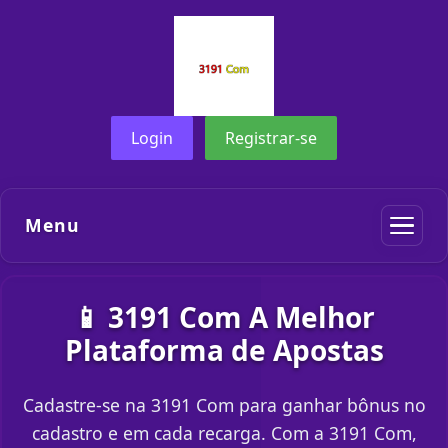
Login
Registrar-se
Menu
📱 3191 Com A Melhor
Plataforma de Apostas
Cadastre-se na 3191 Com para ganhar bônus no
cadastro e em cada recarga. Com a 3191 Com,