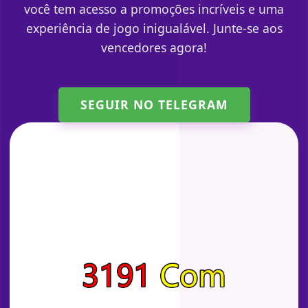
você tem acesso a promoções incríveis e uma
experiência de jogo inigualável. Junte-se aos
vencedores agora!
SEGUIR NO TELEGRAM