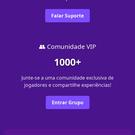
Falar Suporte
👥 Comunidade VIP
1000+
Junte-se a uma comunidade exclusiva de
jogadores e compartilhe experiências!
Entrar Grupo