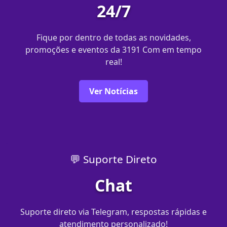
24/7
Fique por dentro de todas as novidades,
promoções e eventos da 3191 Com em tempo
real!
Ver Notícias
💬 Suporte Direto
Chat
Suporte direto via Telegram, respostas rápidas e
atendimento personalizado!