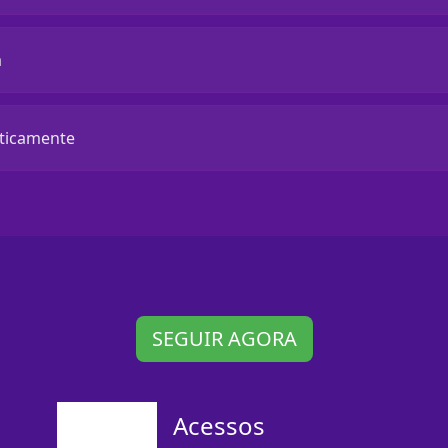
a
aticamente
SEGUIR AGORA
Acessos