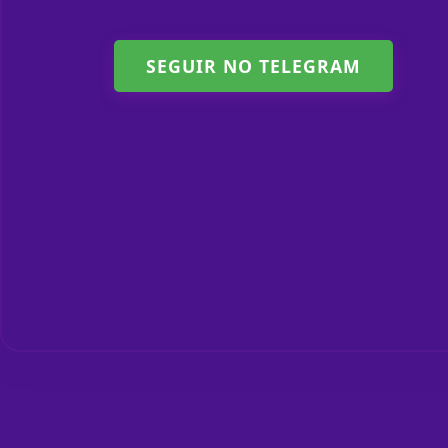
SEGUIR NO TELEGRAM