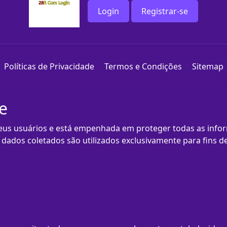
Login
Registrar-se
Políticas de Privacidade
Termos e Condições
Sitemap
de
seus usuários e está empenhada em proteger todas as info
dados coletados são utilizados exclusivamente para fins d