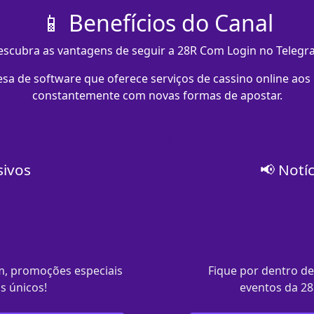
📱 Benefícios do Canal
scubra as vantagens de seguir a 28R Com Login no Teleg
sa de software que oferece serviços de cassino online aos 
constantemente com novas formas de apostar.
sivos
📢 Notí
m, promoções especiais
Fique por dentro d
s únicos!
eventos da 28