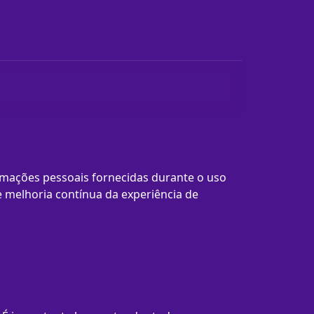
rmações pessoais fornecidas durante o uso
e melhoria contínua da experiência de