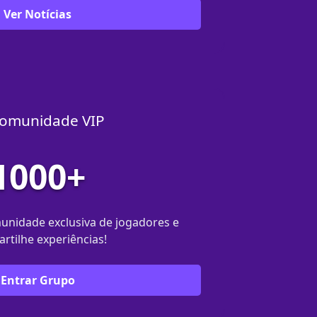
Ver Notícias
Comunidade VIP
1000+
unidade exclusiva de jogadores e
rtilhe experiências!
Entrar Grupo