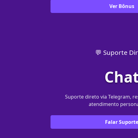
Ver Bônus
💬 Suporte Di
Cha
Suporte direto via Telegram, r
atendimento persona
Falar Suport