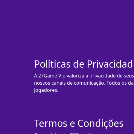
Políticas de Privacida
A 27Game Vip valoriza a privacidade de se
nossos canais de comunicação. Todos os dad
jogadores.
Termos e Condições