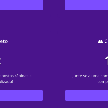
reto
👥 
t
espostas rápidas e
Junte-se a uma com
lizado!
compa
e