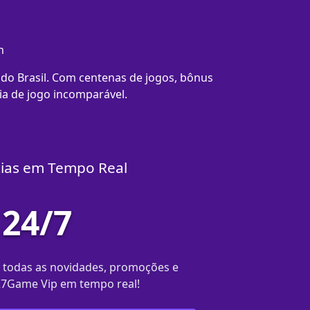
m
do Brasil. Com centenas de jogos, bônus
ia de jogo incomparável.
cias em Tempo Real
24/7
e todas as novidades, promoções e
27Game Vip em tempo real!