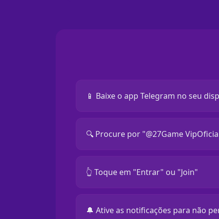
📱 Baixe o app Telegram no seu disp
🔍 Procure por "@27Game VipOficia
👆 Toque em "Entrar" ou "Join"
🔔 Ative as notificações para não p