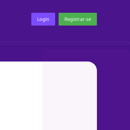
Login
Registrar-se